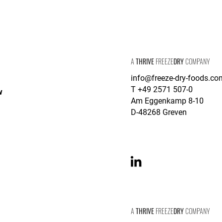
Freeze-Dry Foods G
A
THRIVE
FREEZE
DRY
COMPANY
info@freeze-dry-foods.co
T +49 2571 507-0
w
Am Eggenkamp 8-10
D-48268 Greven
Paradiesfrucht Gmb
A
THRIVE
FREEZE
DRY
COMPANY