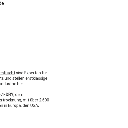
de
esfrucht
sind Experten für
ts und stellen erstklassige
industrie her.
EZE
DRY
, dem
ertrocknung, mit über 2.600
n in Europa, den USA,