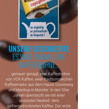
UNSERE GESCHICHTE
ES WAR EINMAL EINE
KAFFEEBOHNE…
… genauer gesagt, eine Kaffeebohne
von VOX Kaffee, einer traditionsreichen
Kaffeemarke aus dem Hause Groneweg
und Meintrup in Münster. In den 50er
Jahren überrascht sie mit einer
absoluten Neuheit: dem
gefriergetrockneten Kaffee. Der erste