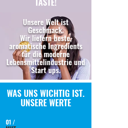
TASTE!
Unsere Welt ist
Geschmack.
Wir liefern beste,
aromatische Ingredients
für die moderne
Lebensmittelindustrie und
Start ups.
WAS UNS WICHTIG IST.
UNSERE WERTE
01 /