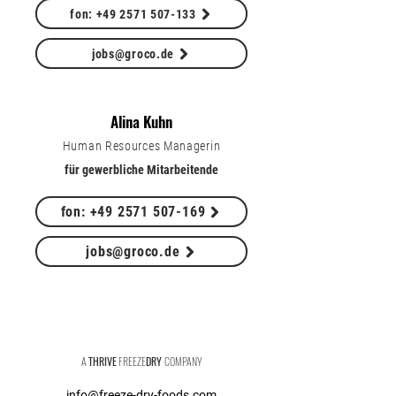
fon: +49 2571 507-133
jobs@groco.de
Alina Kuhn
Human Resources Managerin
für gewerbliche Mitarbeitende
fon: +49 2571 507-169
jobs@groco.de
Freeze-Dry Foods GmbH
A
THRIVE
FREEZE
DRY
COMPANY
info@freeze-dry-foods.com